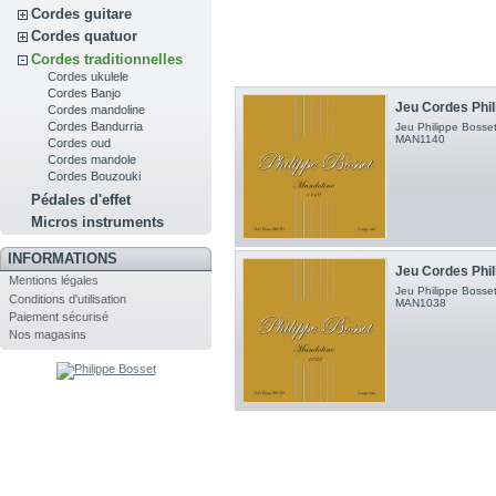
Cordes guitare
Cordes quatuor
Cordes traditionnelles
Cordes ukulele
Cordes Banjo
Jeu Cordes Phil
Cordes mandoline
Cordes Bandurria
Jeu Philippe Bosse
MAN1140
Cordes oud
Cordes mandole
Cordes Bouzouki
Pédales d'effet
Micros instruments
INFORMATIONS
Jeu Cordes Phil
Mentions légales
Jeu Philippe Bosset
Conditions d'utilisation
MAN1038
Paiement sécurisé
Nos magasins