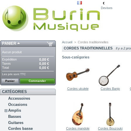
€
Devises
Accueil
>
Cordes traditionnelles
PANIER
CORDES TRADITIONNELLES
Il y a 2 pro
Aucun produit
Sous-catégories
Expédition
0,00 €
Taxes
0,00 €
Total
0,00 €
Les prix sont TTC
Panier
Commander
Cordes ukulele
Cordes Banjo
CATÉGORIES
Accessoires
Occasions
Amplis
Basses
Guitares
Cordes basse
Cordes mandole
Cordes Bouzouki