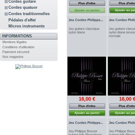
Cordes guitare
Plus d'infos
Plus d'info
Cordes quatuor
Ajouter au panier
Ajouter au pa
Cordes traditionnelles
Pédales d'effet
Jeu Cordes Philippe...
Jeu Cordes Phili
Micros instruments
Jeu guitare classique
Jeu guitare class
nylon titane
nylon titane tensi
INFORMATIONS
normale
Mentions légales
Conditions d'utilisation
Paiement sécurisé
Nos magasins
16,00 €
16,00 
Plus d'infos
Plus d'info
Ajouter au panier
Ajouter au pa
Jeu Cordes Philippe...
Jeu Cordes Phili
Jeu Philippe Bosset
Jeu Philippe Boss
guitare folk Phosphore-
guitare folk Phos