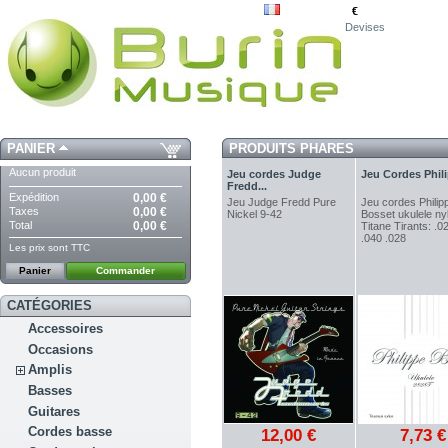
€
Devises
PANIER
PRODUITS PHARES
Aucun produit
Jeu cordes Judge
Jeu Cordes Phili
Fredd...
Expédition
0,00 €
Jeu Judge Fredd Pure
Jeu cordes Philip
Taxes
0,00 €
Nickel 9-42
Bosset ukulele ny
Total
0,00 €
Titane Tirants: .0
.040 .028
Les prix sont TTC
Panier
Commander
CATÉGORIES
Accessoires
Occasions
Amplis
Basses
Guitares
Cordes basse
12,00 €
7,73 €