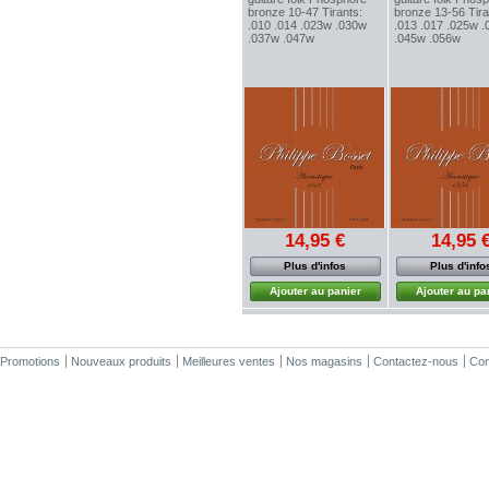
bronze 10-47 Tirants:
bronze 13-56 Tir
.010 .014 .023w .030w
.013 .017 .025w 
.037w .047w
.045w .056w
14,95 €
14,95 
Plus d'infos
Plus d'info
Ajouter au panier
Ajouter au pa
Promotions
Nouveaux produits
Meilleures ventes
Nos magasins
Contactez-nous
Cond