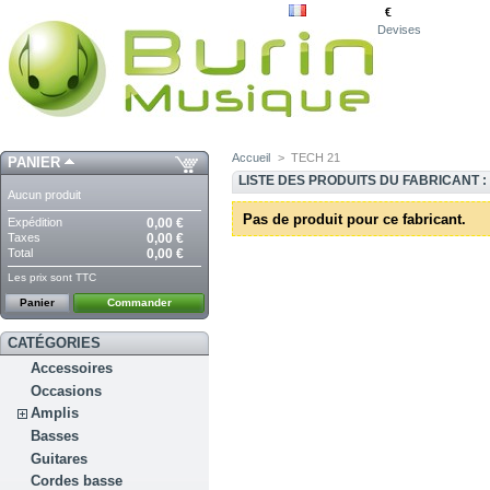
€
Devises
Accueil
>
TECH 21
PANIER
LISTE DES PRODUITS DU FABRICANT :
Aucun produit
Pas de produit pour ce fabricant.
Expédition
0,00 €
Taxes
0,00 €
Total
0,00 €
Les prix sont TTC
Panier
Commander
CATÉGORIES
Accessoires
Occasions
Amplis
Basses
Guitares
Cordes basse