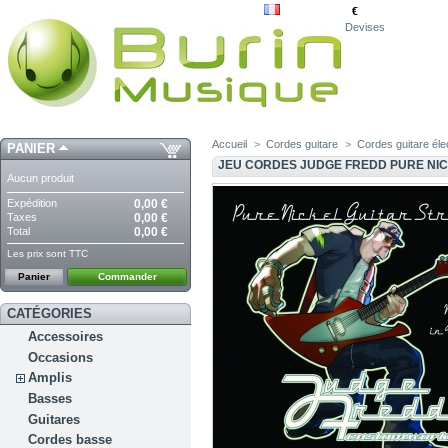
€
Devises
Accueil
>
Cordes guitare
>
Cordes guitare éle
PANIER
JEU CORDES JUDGE FREDD PURE NIC
Aucun produit
Expédition
0,00 €
Taxes
0,00 €
Total
0,00 €
Les prix sont TTC
Panier
Commander
CATÉGORIES
Accessoires
Occasions
Amplis
Basses
Guitares
Cordes basse