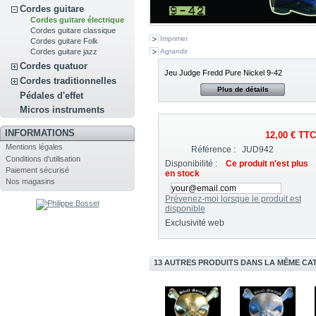
Cordes guitare
Cordes guitare électrique
Cordes guitare classique
Imprimer
Cordes guitare Folk
Agrandir
Cordes guitare jazz
Cordes quatuor
Jeu Judge Fredd Pure Nickel 9-42
Cordes traditionnelles
Plus de détails
Pédales d'effet
Micros instruments
INFORMATIONS
12,00 €
TTC
Mentions légales
Référence :
JUD942
Conditions d'utilisation
Disponibilité :
Ce produit n'est plus
Paiement sécurisé
en stock
Nos magasins
Prévenez-moi lorsque le produit est
disponible
Exclusivité web
13 AUTRES PRODUITS DANS LA MÊME CAT