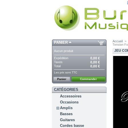
Accueil
>
PANIER
Tension Fo
JEU CO
Aucun produit
Expédition
0,00 €
Taxes
0,00 €
Total
0,00 €
Les prix sont TTC
Panier
Commander
CATÉGORIES
Accessoires
Occasions
Amplis
Basses
Guitares
Cordes basse