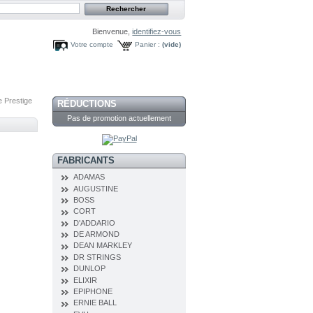
Bienvenue,
identifiez-vous
Votre compte
Panier :
(vide)
e Prestige
RÉDUCTIONS
Pas de promotion actuellement
FABRICANTS
ADAMAS
AUGUSTINE
BOSS
CORT
D'ADDARIO
DE ARMOND
DEAN MARKLEY
DR STRINGS
DUNLOP
ELIXIR
EPIPHONE
ERNIE BALL