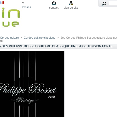
€
Devises
contact
plan du site
Cordes guitare
>
Cordes guitare classique
>
Jeu Cordes Philippe Bosset guitare classiqu
rte
RDES PHILIPPE BOSSET GUITARE CLASSIQUE PRESTIGE TENSION FORTE