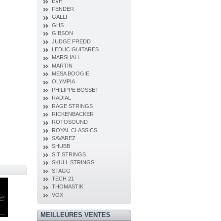
EVH
FENDER
GALLI
GHS
GIBSON
JUDGE FREDD
LEDUC GUITARES
MARSHALL
MARTIN
MESA BOOGIE
OLYMPIA
PHILIPPE BOSSET
RADIAL
RAGE STRINGS
RICKENBACKER
ROTOSOUND
ROYAL CLASSICS
SAVAREZ
SHUBB
SIT STRINGS
SKULL STRINGS
STAGG
TECH 21
THOMASTIK
VOX
MEILLEURES VENTES