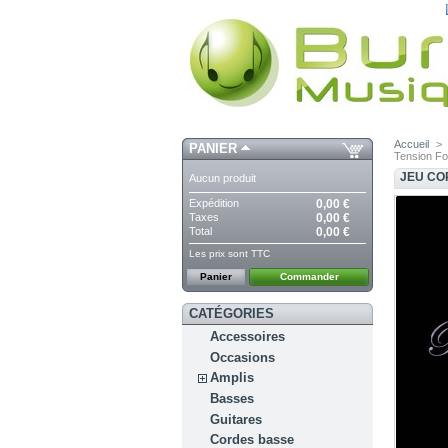
Accueil
>
PANIER
Tension Fo
JEU CO
Aucun produit
Expédition
0,00 €
Taxes
0,00 €
Total
0,00 €
Les prix sont TTC
Panier
Commander
CATÉGORIES
Accessoires
Occasions
Amplis
Basses
Guitares
Cordes basse