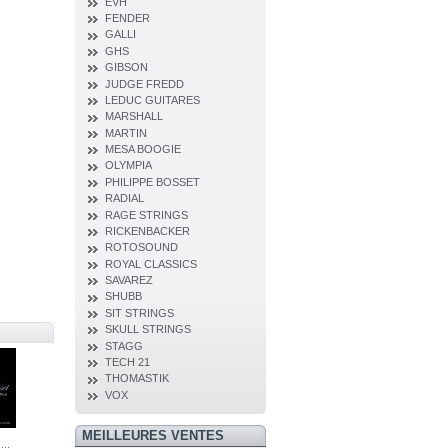
EVH
FENDER
GALLI
GHS
GIBSON
JUDGE FREDD
LEDUC GUITARES
MARSHALL
MARTIN
MESA BOOGIE
OLYMPIA
PHILIPPE BOSSET
RADIAL
RAGE STRINGS
RICKENBACKER
ROTOSOUND
ROYAL CLASSICS
SAVAREZ
SHUBB
SIT STRINGS
SKULL STRINGS
STAGG
TECH 21
THOMASTIK
VOX
MEILLEURES VENTES
..