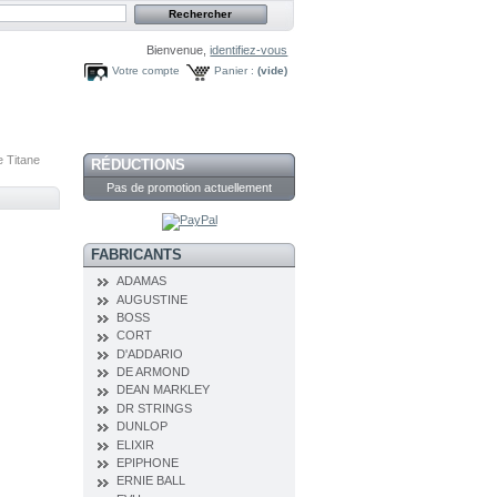
Bienvenue,
identifiez-vous
Votre compte
Panier :
(vide)
e Titane
RÉDUCTIONS
Pas de promotion actuellement
FABRICANTS
ADAMAS
AUGUSTINE
BOSS
CORT
D'ADDARIO
DE ARMOND
DEAN MARKLEY
DR STRINGS
DUNLOP
ELIXIR
EPIPHONE
ERNIE BALL