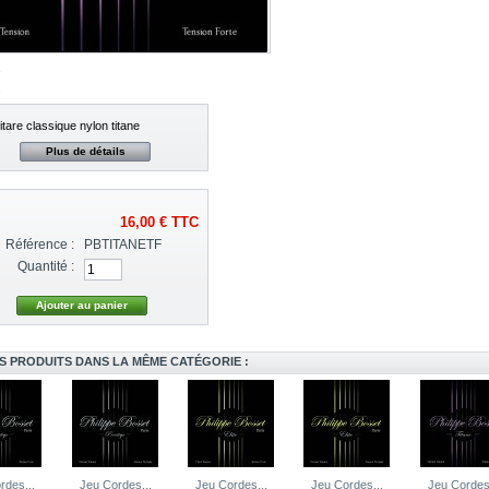
tare classique nylon titane
Plus de détails
16,00 €
TTC
Référence :
PBTITANETF
Quantité :
S PRODUITS DANS LA MÊME CATÉGORIE :
rdes...
Jeu Cordes...
Jeu Cordes...
Jeu Cordes...
Jeu Cordes.