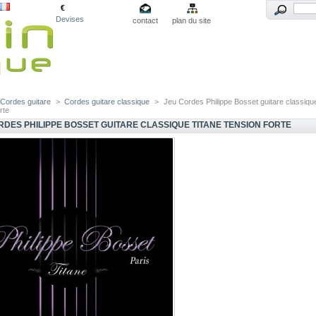
€
Devises
contact
plan du site
Cordes guitare
>
Cordes guitare classique
>
Jeu Cordes Philippe Bosset guitare classiqu
rte
RDES PHILIPPE BOSSET GUITARE CLASSIQUE TITANE TENSION FORTE